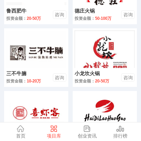
零售
鲁西肥牛
德庄火锅
咨询
咨询
医药
投资金额：
20-50万
投资金额：
50-100万
建材
环保
珠宝
三不牛腩
小龙坎火锅
美容
咨询
咨询
投资金额：
10-20万
投资金额：
20-50万
母婴
汽车
金融
全部
首页
项目库
创业资讯
排行榜
喜虾客虾火锅
海底捞火锅
咨询
咨询