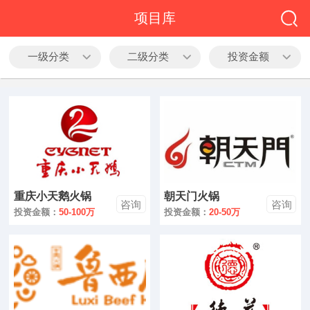
全部
项目库
餐饮
一级分类
二级分类
投资金额
教育
酒店
休闲
服务
重庆小天鹅火锅
朝天门火锅
家居
咨询
咨询
投资金额：
50-100万
投资金额：
20-50万
家纺
服装
酒水饮品