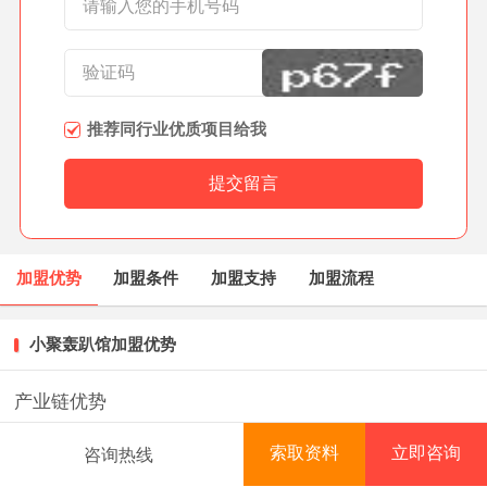
推荐同行业优质项目给我
加盟优势
加盟条件
加盟支持
加盟流程
小聚轰趴馆加盟优势
产业链优势
品牌已经建立庞大的供应基地以及系统化、信息化、标
索取资料
立即咨询
咨询热线
首页
项目库
创业资讯
排行榜
准化的中央厨房，从原料选取到制作工艺上，保证了原