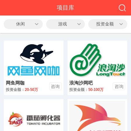
全部
项目库
餐饮
休闲
游戏
投资金额
教育
酒店
休闲
服务
网鱼网咖
浪淘沙网吧
家居
咨询
咨询
投资金额：
20-50万
投资金额：
50-100万
家纺
服装
酒水饮品