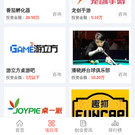
零售
番茄孵化器
龙创手游
咨询
咨询
医药
投资金额：
20-50万
投资金额：
5-10万
建材
环保
珠宝
游立方桌游吧
潘晓婷台球俱乐部
美容
咨询
咨询
投资金额：
3万以下
投资金额：
10-20万
母婴
汽车
金融
全部
首页
项目库
创业资讯
排行榜
卓一派
趣抓公仔
咨询
咨询