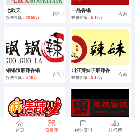
零售
七欣天
一品香锅
咨询
咨询
医药
投资金额：
20-50万
投资金额：
5-10万
建材
环保
珠宝
锅锅辣麻辣香锅
川江辣妹子麻辣香
美容
咨询
咨询
锅
投资金额：
5-10万
投资金额：
5-10万
母婴
汽车
金融
全部
首页
项目库
创业资讯
排行榜
麻情辣义麻辣香锅
重庆九里飘香香辣
咨询
咨询