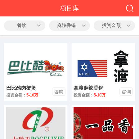
全部
项目库
餐饮
餐饮
麻辣香锅
投资金额
教育
酒店
休闲
服务
巴比酷肉蟹煲
拿渡麻辣香锅
家居
咨询
咨询
投资金额：
5-10万
投资金额：
5-10万
家纺
服装
酒水饮品