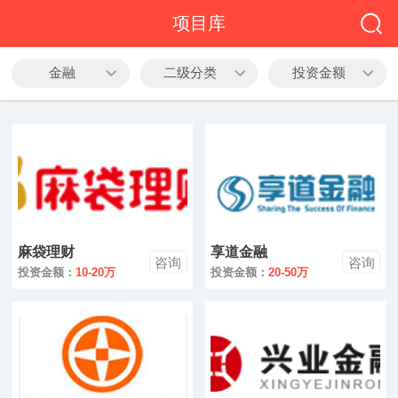
全部
项目库
餐饮
金融
二级分类
投资金额
教育
酒店
休闲
服务
麻袋理财
享道金融
家居
咨询
咨询
投资金额：
10-20万
投资金额：
20-50万
家纺
服装
酒水饮品