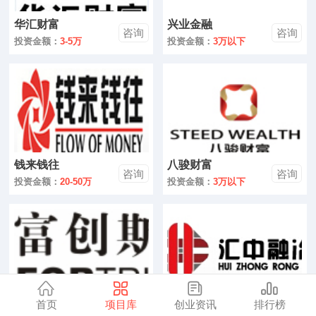
零售
华汇财富
兴业金融
咨询
咨询
医药
投资金额：
3-5万
投资金额：
3万以下
建材
环保
珠宝
钱来钱往
八骏财富
美容
咨询
咨询
投资金额：
20-50万
投资金额：
3万以下
母婴
汽车
金融
全部
首页
项目库
创业资讯
排行榜
富创斯特
汇中融冶
咨询
咨询