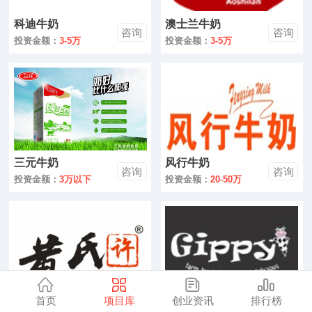
零售
科迪牛奶
澳士兰牛奶
咨询
咨询
医药
投资金额：
3-5万
投资金额：
3-5万
建材
环保
珠宝
三元牛奶
风行牛奶
美容
咨询
咨询
投资金额：
3万以下
投资金额：
20-50万
母婴
汽车
金融
全部
首页
项目库
创业资讯
排行榜
黄氏许牛奶甜品
吉品牛奶
咨询
咨询