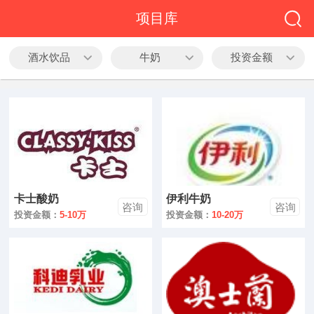
全部
项目库
餐饮
酒水饮品
牛奶
投资金额
教育
酒店
休闲
服务
卡士酸奶
伊利牛奶
家居
咨询
咨询
投资金额：
5-10万
投资金额：
10-20万
家纺
服装
酒水饮品