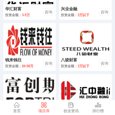
零售
华汇财富
兴业金融
咨询
咨询
医药
投资金额：
3-5万
投资金额：
3万以下
建材
环保
珠宝
钱来钱往
八骏财富
美容
咨询
咨询
投资金额：
20-50万
投资金额：
3万以下
母婴
汽车
金融
全部
首页
项目库
创业资讯
排行榜
富创斯特
汇中融冶
咨询
咨询