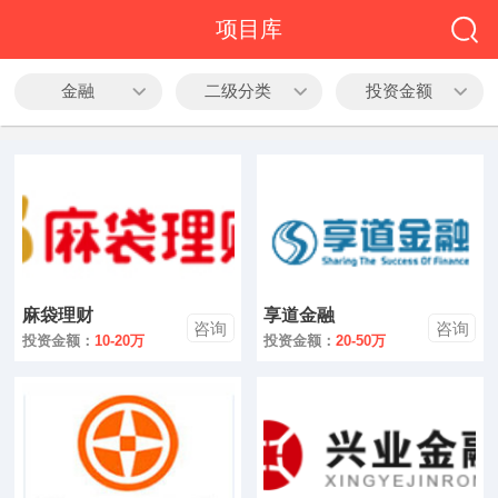
全部
项目库
餐饮
金融
二级分类
投资金额
教育
酒店
休闲
服务
麻袋理财
享道金融
家居
咨询
咨询
投资金额：
10-20万
投资金额：
20-50万
家纺
服装
酒水饮品