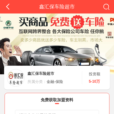
鑫汇保车险超市
鑫汇保车险超市
投资额
5-10万
所属分类：
金融-保险
免费获取加盟资料