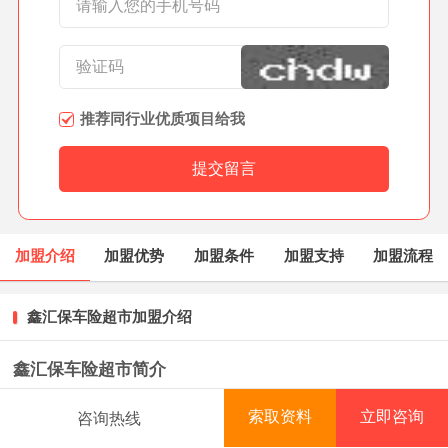
推荐同行业优质项目给我
加盟介绍
加盟优势
加盟条件
加盟支持
加盟流程
鑫汇保车险超市加盟介绍
鑫汇保车险超市简介
湖北鑫汇保商贸有限公司是一家致力于商品贸易与车辆
索取资料
立即咨询
咨询热线
首页
项目库
创业资讯
排行榜
保险服务拓展联盟的综合性公司。座落于企业产业基地