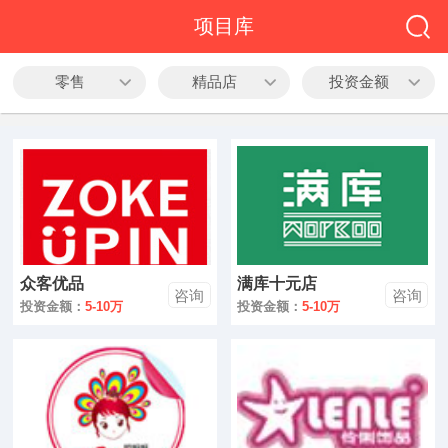
全部
项目库
餐饮
零售
精品店
投资金额
教育
酒店
休闲
服务
众客优品
满库十元店
家居
咨询
咨询
投资金额：
5-10万
投资金额：
5-10万
家纺
服装
酒水饮品