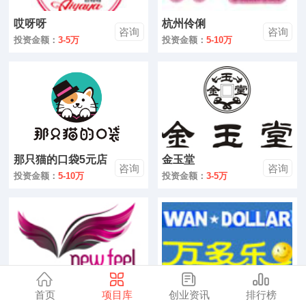
零售
哎呀呀
杭州伶俐
咨询
咨询
医药
投资金额：
3-5万
投资金额：
5-10万
建材
环保
珠宝
那只猫的口袋5元店
金玉堂
美容
咨询
咨询
投资金额：
5-10万
投资金额：
3-5万
母婴
汽车
金融
全部
首页
项目库
创业资讯
排行榜
新感觉饰品
万多乐饰品
咨询
咨询