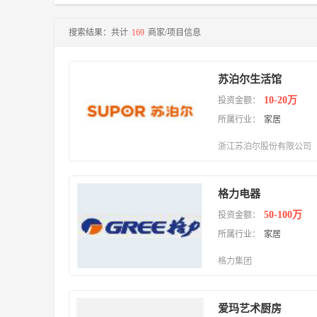
搜索结果：共计
169
商家/项目信息
医药
视力保健
成人用品
连锁药店
保健中心
保健食品
苏泊尔生活馆
10-20万
投资金额：
珠宝
所属行业：
家居
水晶
钻石
玉石
金银
浙江苏泊尔股份有限公司
汽车
格力电器
汽车专卖店
汽车美容店
汽车维修保养
汽车用品
50-100万
投资金额：
汽车租赁
电动自行车
所属行业：
家居
格力集团
爱玛艺术厨房