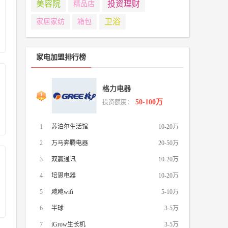
美容院
投资理财
精品店
卫浴
家居家纺
箱包
家电加盟排行榜
格力电器
50-100万
投资额度：
1
苏泊尔生活馆
10-20万
2
万马奔腾电器
20-50万
3
双赢通讯
10-20万
4
培恩电器
10-20万
5
飕飕wifi
5-10万
6
半球
3-5万
7
iGrow生长机
3-5万