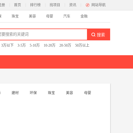
注册
首页
排行榜
找项目
资讯
网站导航
保
珠宝
美容
母婴
汽车
金融
卖便当
猪蹄
黄焖鸡米饭
冰激凌
米粉米线
咖啡
：
3万以下
3-5万
5-10万
10-20万
20-50万
50万以上
闲
影院
按摩养生
酒吧
KTV
游戏
纺
药
建材
环保
珠宝
美容
母婴
帘布艺
纺织面料
地毯毛毯
售
漫
家居百货
食品专卖
图书文具
花店
眼镜店
叶店
精品店
商场超市
便利店
大卖场