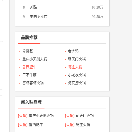
8
帅酷
10-20万
9
美的专卖店
20-50万
品牌推荐
肯德基
老乡鸡
重庆小天鹅火锅
朝天门火锅
鲁西肥牛
德庄火锅
三不牛腩
小龙坎火锅
喜虾客虾火锅
海底捞火锅
新入驻品牌
[火锅]
重庆小天鹅火锅
[火锅]
朝天门火锅
[火锅]
鲁西肥牛
[火锅]
德庄火锅