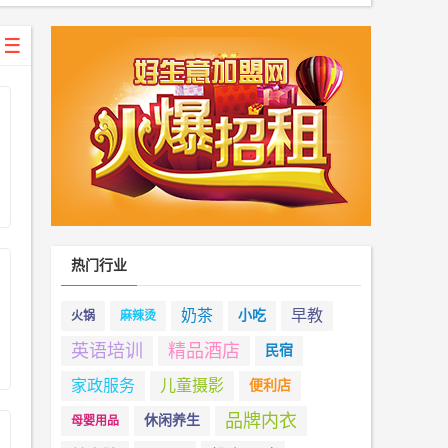
保
气净化
制氧机
净水器
太阳能
婴
儿游泳
儿童乐园
母婴用品
月子中心
儿童玩具
童摄影
热门行业
奶茶
早教
小吃
火锅
麻辣烫
英语培训
精品酒店
民宿
家政服务
儿童摄影
便利店
品牌内衣
休闲养生
母婴用品