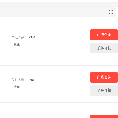
建材
环
集成墙饰
油漆涂料
瓷砖地板
门窗栏杆
灯饰
墙纸
空
硅藻泥
在线咨询
关注人数：
2924
美容
母
资讯
了解详情
美发店
美容院
瑜伽馆
美甲纹绣
化妆品专卖
减肥瘦身
婴
儿
金融
理财
保险
在线咨询
关注人数：
2948
资讯
了解详情