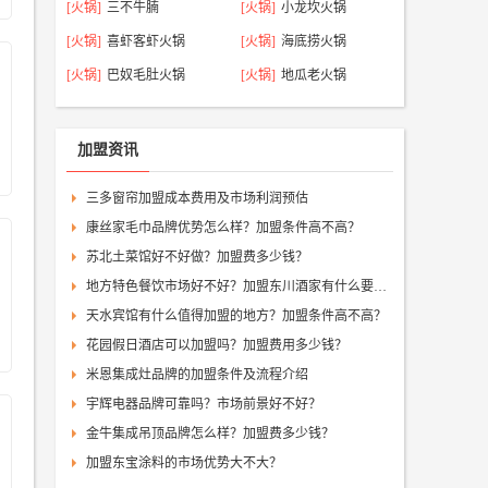
[火锅]
三不牛腩
[火锅]
小龙坎火锅
[火锅]
喜虾客虾火锅
[火锅]
海底捞火锅
[火锅]
巴奴毛肚火锅
[火锅]
地瓜老火锅
加盟资讯
三多窗帘加盟成本费用及市场利润预估
康丝家毛巾品牌优势怎么样？加盟条件高不高？
苏北土菜馆好不好做？加盟费多少钱？
地方特色餐饮市场好不好？加盟东川酒家有什么要求？
天水宾馆有什么值得加盟的地方？加盟条件高不高？
花园假日酒店可以加盟吗？加盟费用多少钱？
米恩集成灶品牌的加盟条件及流程介绍
宇辉电器品牌可靠吗？市场前景好不好？
金牛集成吊顶品牌怎么样？加盟费多少钱？
加盟东宝涂料的市场优势大不大？