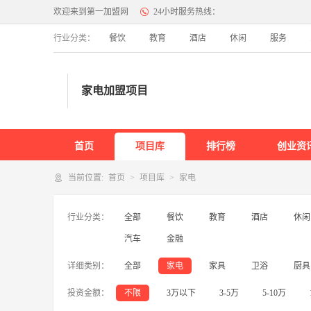
欢迎来到第一加盟网
24小时服务热线：
行业分类：
餐饮
教育
酒店
休闲
服务
餐饮
火锅
烧烤
炸鸡
奶茶
鱼火锅
冒菜
快餐
烤鱼
小
家电加盟项目
面馆
韩国料理
日料
铁板烧
小龙虾
煲仔饭
包子
教育
首页
作文培训
特色教育
项目库
英语培训
IT培训
排行榜
早教
幼儿园
创业资
当前位置:
首页
项目库
家电
服务
行业分类：
全部
餐饮
教育
酒店
休闲
互联网
干洗
家政
摄影
房产中介
旅行社
礼仪庆典
宠物
其他
汽车
金融
详细类别：
全部
家电
家具
卫浴
厨具
服装
内衣
女装
鞋
男装
童装
箱包
投资金额：
不限
3万以下
3-5万
5-10万