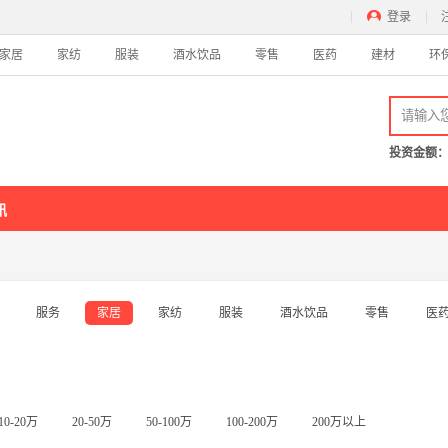
登录
家居
家纺
服装
酒水饮品
零售
医药
建材
环
吃
酸菜鱼
西餐
蛋糕
甜品
酸奶
饺子
串串香
麻辣烫
卤味熟食
外
麻辣香锅
锅贴
潮汕牛肉火锅
中餐
投资金额
酒店
休
讯
主题酒店
精品酒店
商务酒店
快捷酒店
连锁酒店
民宿
电
家居
家
服务
家居
家纺
服装
酒水饮品
零售
医
家电
家具
卫浴
厨具
窗
酒水饮品
零
白酒
红酒
啤酒
饮品
香槟
牛奶
动
10-20万
20-50万
50-100万
100-200万
200万以上
茶