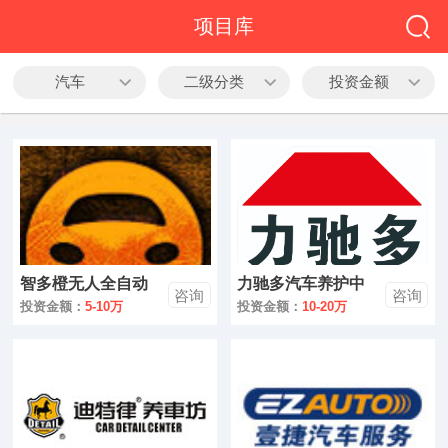
全部
项目库
餐饮
汽车
二级分类
投资金额
教育
酒店
休闲
服务
智多橙无人全自动
力驰多汽车养护中
家居
咨询
咨询
洗车
心
投资金额：
5-10万
投资金额：
10-20万
家纺
服装
酒水饮品