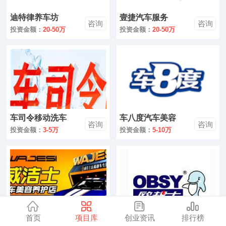
零售
迪特律养车坊
壹捷汽车服务
咨询
咨询
医药
投资金额：
20-50万
投资金额：
20-50万
建材
环保
珠宝
车司令移动洗车
车八度汽车美容
美容
咨询
咨询
投资金额：
3-5万
投资金额：
5-10万
母婴
汽车
金融
全部
首页
项目库
创业资讯
排行榜
威洁士
欧邦士移动洗车
咨询
咨询