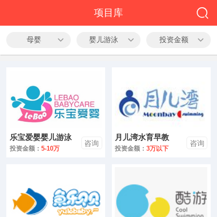
全部
项目库
餐饮
母婴
婴儿游泳
投资金额
教育
酒店
休闲
服务
乐宝爱婴婴儿游泳
月儿湾水育早教
家居
咨询
咨询
馆
投资金额：
5-10万
投资金额：
3万以下
家纺
服装
酒水饮品