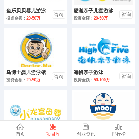
零售
鱼乐贝贝婴儿游泳
酷游亲子儿童游泳
咨询
咨询
馆
医药
投资金额：
20-50万
投资金额：
20-50万
建材
环保
珠宝
马博士婴儿游泳馆
海帆亲子游泳
美容
咨询
咨询
投资金额：
20-50万
投资金额：
50-100万
母婴
汽车
金融
全部
首页
项目库
创业资讯
排行榜
小龙宫婴儿游泳馆
沫奇水中拓展中心
咨询
咨询