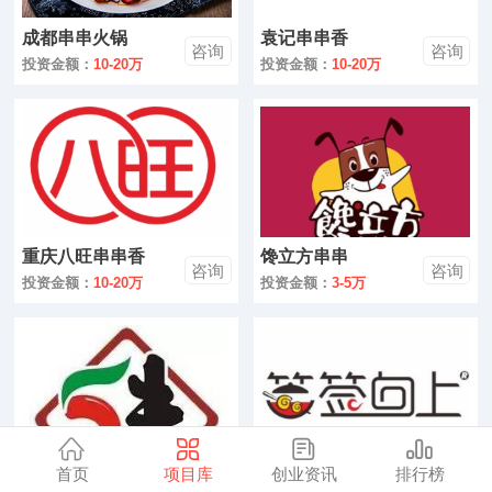
零售
成都串串火锅
袁记串串香
咨询
咨询
医药
投资金额：
10-20万
投资金额：
10-20万
建材
环保
珠宝
重庆八旺串串香
馋立方串串
美容
咨询
咨询
投资金额：
10-20万
投资金额：
3-5万
母婴
汽车
金融
全部
首页
项目库
创业资讯
排行榜
五味缘小郡肝串串
签签向上串串香
咨询
咨询