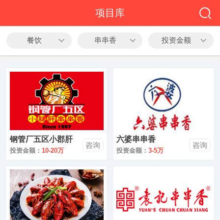
全部
项目库
餐饮
餐饮
串串香
投资金额
教育
酒店
休闲
服务
钢管厂五区小郡肝
六婆串串香
家居
咨询
咨询
串串香
投资金额：
10-20万
投资金额：
3-5万
家纺
服装
酒水饮品