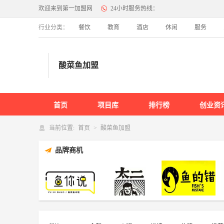
欢迎来到第一加盟网
24小时服务热线：
行业分类：
餐饮
教育
酒店
休闲
服务
餐饮
火锅
烧烤
炸鸡
奶茶
鱼火锅
冒菜
快餐
烤鱼
小
酸菜鱼加盟
面馆
韩国料理
日料
铁板烧
小龙虾
煲仔饭
包子
教育
首页
作文培训
特色教育
项目库
英语培训
IT培训
排行榜
早教
幼儿园
创业资
当前位置:
首页
酸菜鱼加盟
服务
品牌商机
互联网
干洗
家政
摄影
房产中介
旅行社
礼仪庆典
宠物
其他
服装
鱼你说酸菜鱼米饭
太二酸菜鱼
鱼的错
内衣
女装
鞋
男装
童装
箱包