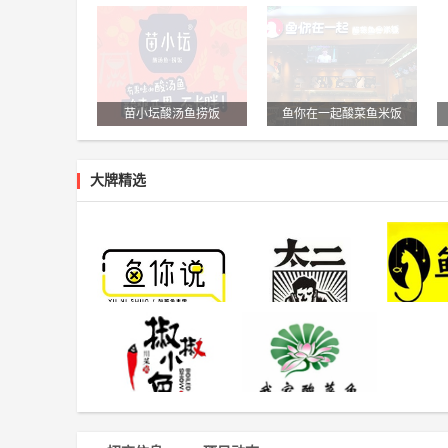
苗小坛酸汤鱼捞饭
鱼你在一起酸菜鱼米饭
大牌精选
鱼你说酸菜鱼米饭
太二酸菜鱼
椒椒小鱼
荷塘码头我家酸菜鱼
万殿壹