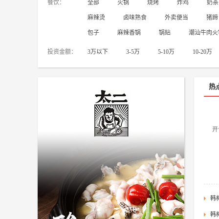
餐饮：
全部
火锅
烧烤
炸鸡
奶茶
麻辣烫
卤味熟食
外卖便当
猪蹄
医药
包子
麻辣香锅
锅贴
潮汕牛肉火
视力保健
成人用品
连锁药店
保健中心
保健食品
投资金额：
3万以下
3-5万
5-10万
10-20万
珠宝
热
水晶
钻石
玉石
金银
汽车
开
汽车专卖店
汽车美容店
汽车维修保养
汽车用品
汽车租赁
电动自行车
韩
韩