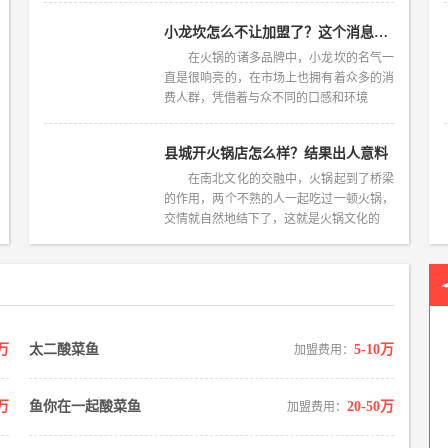
小龙坎怎么不让加盟了？这个消息已经过时了
在火锅的诸多品牌中，小龙坎的名气一
直是很响亮的，在市场上也拥有着众多的消
费人群，凭借着与众不同的口感和环境
县城开火锅店怎么样？结果出人意料
在南北文化的交融中，火锅起到了桥梁
的作用，两个不熟的人一起吃过一顿火锅，
交情就自然地结下了，这就是火锅文化的
0万
太二酸菜鱼
5-10万
加盟费用：
0万
鱼你在一起酸菜鱼
20-50万
加盟费用：