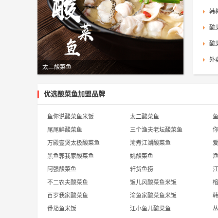
韩
酸
酸
外
太二酸菜鱼
优选酸菜鱼加盟品牌
鱼你说酸菜鱼米饭
太二酸菜鱼
尾尾鲜酸菜鱼
三个渔夫老坛酸菜鱼
万殿壹煲太极酸菜鱼
渝煮江湖酸菜鱼
黑鱼郭我家酸菜鱼
姚酸菜鱼
阿强酸菜鱼
轩货鱼捞
不二农夫酸菜鱼
饭儿风酸菜鱼米饭
百岁我家酸菜鱼
渝鱼家酸菜鱼米饭
番茄鱼米饭
江小鱼儿酸菜鱼