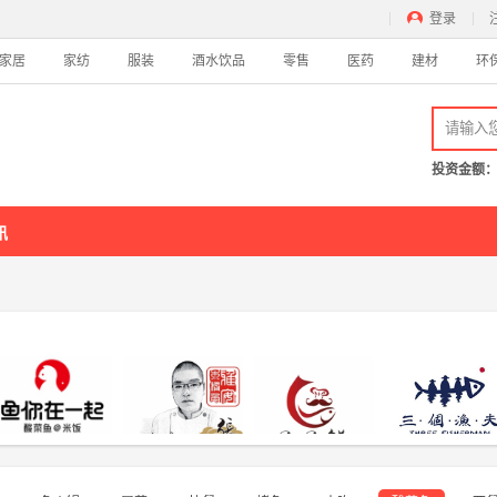
登录
家居
家纺
服装
酒水饮品
零售
医药
建材
环
吃
酸菜鱼
西餐
蛋糕
甜品
酸奶
饺子
串串香
麻辣烫
卤味熟食
外
麻辣香锅
锅贴
潮汕牛肉火锅
中餐
投资金额
酒店
休
讯
主题酒店
精品酒店
商务酒店
快捷酒店
连锁酒店
民宿
电
家居
家
家电
家具
卫浴
厨具
窗
酒水饮品
零
鱼你在一起酸菜鱼
雅安张记木桶鱼
尾尾鲜酸菜鱼
三个渔夫老坛酸菜
白酒
红酒
啤酒
饮品
香槟
牛奶
动
茶