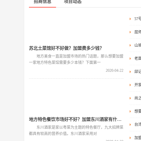
招商信息
项目动态
5
屈
山
苏北土菜馆好不好做？加盟费多少钱？
地方美食一直是加盟市场的热门话题，那么想要加盟
老
一家地方特色菜馆需要多少本钱？下面第一
2020-04-22
邱
开
尚
想
地方特色餐饮市场好不好？加盟东川酒家有什么要求？
台
东川酒家是家以粤菜为主题的特色餐厅，九大招牌菜
都具有较高的营养价值。东川酒家采用对
加