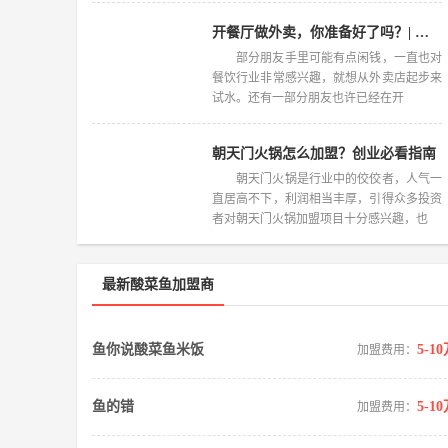
开餐厅做外卖，你准备好了吗？| 摩芽炒饭加盟
部分朋友手里可能有点闲钱，一直也对
餐饮行业非常感兴趣，就想从外卖店起步来
试水。还有一部分朋友也许已经在开
朝天门火锅怎么加盟？创业必看指南
朝天门火锅是行业中的佼佼者，人气一
直居高不下，利润相当丰厚，引得众多投资
者对朝天门火锅加盟项目十分感兴趣，也
最新酸菜鱼加盟商
鱼你说酸菜鱼米饭
5-1
加盟费用：
鱼的错
5-1
加盟费用：