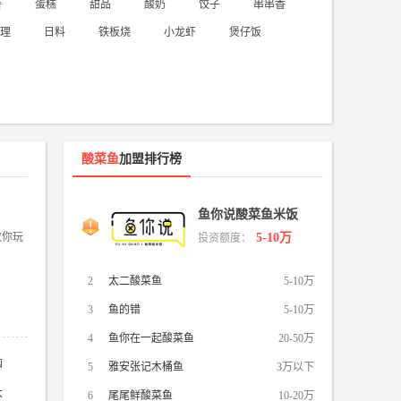
餐
蛋糕
甜品
酸奶
饺子
串串香
理
日料
铁板烧
小龙虾
煲仔饭
保
气净化
制氧机
净水器
太阳能
婴
酸菜鱼
加盟排行榜
儿游泳
儿童乐园
母婴用品
月子中心
儿童玩具
童摄影
鱼你说酸菜鱼米饭
教你玩
5-10万
投资额度：
2
太二酸菜鱼
5-10万
3
鱼的错
5-10万
4
鱼你在一起酸菜鱼
20-50万
恼
5
雅安张记木桶鱼
3万以下
大
6
尾尾鲜酸菜鱼
10-20万