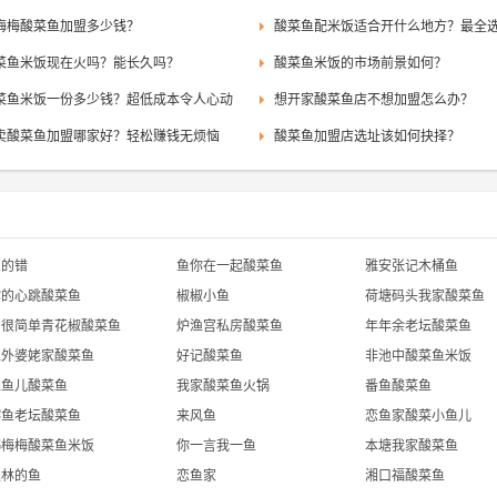
梅梅酸菜鱼加盟多少钱？
菜鱼米饭现在火吗？能长久吗？
酸菜鱼米饭的市场前景如何？
菜鱼米饭一份多少钱？超低成本令人心动
想开家酸菜鱼店不想加盟怎么办？
卖酸菜鱼加盟哪家好？轻松赚钱无烦恼
酸菜鱼加盟店选址该如何抉择？
鱼的错
鱼你在一起酸菜鱼
雅安张记木桶鱼
你的心跳酸菜鱼
椒椒小鱼
荷塘码头我家酸菜鱼
爱很简单青花椒酸菜鱼
炉渔宫私房酸菜鱼
年年余老坛酸菜鱼
渔外婆姥家酸菜鱼
好记酸菜鱼
非池中酸菜鱼米饭
江鱼儿酸菜鱼
我家酸菜鱼火锅
番鱼酸菜鱼
榕鱼老坛酸菜鱼
来风鱼
恋鱼家酸菜小鱼儿
韩梅梅酸菜鱼米饭
你一言我一鱼
本塘我家酸菜鱼
丛林的鱼
恋鱼家
湘口福酸菜鱼