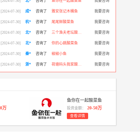
[2024-07-30]
北*
咨询了
鱼你在一起酸菜鱼
我要咨询
[2024-07-30]
成*
咨询了
雅安张记木桶鱼
我要咨询
[2024-07-30]
杭*
咨询了
尾尾鲜酸菜鱼
我要咨询
[2024-07-30]
北*
咨询了
三个渔夫老坛酸菜鱼
我要咨询
[2024-07-30]
北*
咨询了
你的心跳酸菜鱼
我要咨询
[2024-07-30]
秦*
咨询了
椒椒小鱼
我要咨询
[2024-07-30]
浙*
咨询了
荷塘码头我家酸菜鱼
我要咨询
[2024-07-30]
济*
咨询了
万殿壹煲太极酸菜鱼
我要咨询
[2024-07-30]
北*
咨询了
渝煮江湖酸菜鱼
我要咨询
[2024-07-30]
北*
咨询了
爱很简单青花椒酸菜鱼
我要咨询
鱼你在一起酸菜鱼
[2024-07-30]
北*
咨询了
炉渔宫私房酸菜鱼
我要咨询
10万
20-50万
投资金额：
查看详情
[2024-07-30]
北*
咨询了
年年余老坛酸菜鱼
我要咨询
[2024-07-30]
杭*
咨询了
鱼你说酸菜鱼米饭
我要咨询
[2024-07-30]
广*
咨询了
太二酸菜鱼
我要咨询