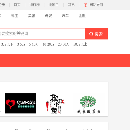
注册
首页
排行榜
找项目
资讯
网站导航
保
珠宝
美容
母婴
汽车
金融
卖便当
猪蹄
黄焖鸡米饭
冰激凌
米粉米线
咖啡
：
3万以下
3-5万
5-10万
10-20万
20-50万
50万以上
闲
影院
按摩养生
酒吧
KTV
游戏
纺
帘布艺
纺织面料
地毯毛毯
售
鱼
你的心跳酸菜鱼
椒椒小鱼
荷塘码头我家酸菜鱼
漫
家居百货
食品专卖
图书文具
花店
眼镜店
叶店
精品店
商场超市
便利店
大卖场