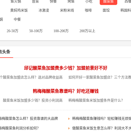
鱼火锅
冒菜
快餐
烤鱼
小吃
酸菜鱼
西
黄焖鸡米饭
冰激凌
米粉米线
咖啡
面馆
韩国料
建材
环
锅
中餐
集成墙饰
油漆涂料
瓷砖地板
门窗栏杆
灯饰
墙纸
空
硅藻泥
20-50万
50-100万
100-200万
200万以上
美容
母
点头条
美发店
美容院
瑜伽馆
美甲纹绣
化妆品专卖
减肥瘦身
婴
儿
邱记酸菜鱼加盟费多少钱？加盟前景好不好
金融
个酸菜鱼加盟店怎么样？选对品牌收益高
如何开好一家酸菜鱼加盟店？三个方法
理财
保险
转酸菜鱼
韩梅梅酸菜鱼靠谱吗？好吃还赚钱
酸菜鱼米饭加盟多少钱？投资小利润高
韩梅梅酸菜鱼米饭加盟条件是什么？
梅梅酸菜鱼怎么样？投资靠谱的大品牌
韩梅梅酸菜鱼赚钱吗？轻松赚钱无烦
梅梅酸菜鱼利润分析如何？
做酸菜鱼米饭生意怎么样？利润大不