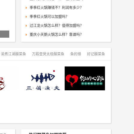
季季红火锅赚钱不？利润有多少？
本宫的茶怎么
季季红火锅可以加盟吗？
口水鸡排和功
过江龙火锅怎么样？值得加盟吗？
桃园灌汤包加
重庆小天鹅火锅怎么样？靠谱吗？
小米寿司来了
渝煮江湖酸菜鱼
万殿壹煲太极酸菜鱼
鱼的错
好记酸菜鱼
酸菜鱼
三个渔夫老坛酸菜鱼
你的心跳酸菜鱼
房酸菜鱼
年年余老坛酸菜鱼
黑鱼郭我家酸菜鱼