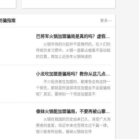
2019-04-13
防骗指南
更多>>
巴将军火锅加盟骗局是真的吗？虚假谣言真是太多了
火锅市场的兴起并不是偶然的，在人们的
传统饮食习惯中，火锅一直都占据着不容动摇
的位置，再加上近些年火锅味道的
小龙坎加盟是骗局吗？教你从这几点判断真伪
不少投资者在加盟时，都难免会有这样一
个担忧，那就是所选择项目加盟会不会是骗局
呢？其实，要辨别一个项目加盟是不
傣妹火锅能加盟骗局，不要再被山寨网站忽悠了
火锅在我国的历史由来已久，深受广大消
费者的喜爱，但近年来也觉得太过千篇一律，
很少能有所创新。傣妹火锅结合传