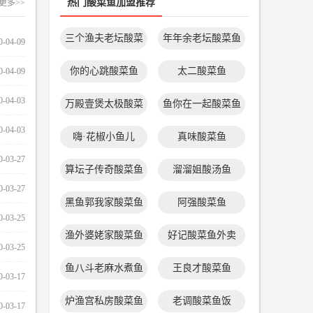
热门酸菜鱼加盟推荐
更多>>
三个渔夫老坛酸菜
年年余老坛酸菜鱼
0-04-09
奇火锅怎么样
鱼
你的心跳酸菜鱼
太二酸菜鱼
0-04-09
摩芽炒饭小本
0-04-03
品尚豆捞怎么
万殿壹煲太极酸菜
鱼你在一起酸菜鱼
加盟答案奶茶怎么样？靠谱吗？
奶茶口味千千万，但你喝过会解答问题的奶茶吗？答
鱼
0-04-03
重庆崽儿火锅
嗨·花椒小鱼儿
真味酸菜鱼
案奶茶就是市场上第一家能够解答消费者问
2019-04-13
0-03-27
季季红火锅赚
算坛子传奇酸菜鱼
溜溜姐酸汤鱼
0-03-27
季季红火锅可
黑鱼郭我家酸菜鱼
阿强酸菜鱼
0-03-25
过江龙火锅怎
渔外婆姥家酸菜鱼
好记酸菜鱼外卖
0-03-25
重庆小天鹅火
加盟奇火锅一定能挣钱吗？亲身经历告诉你
鱼八斗老麻水煮鱼
王良才酸菜鱼
0-03-17
宽板凳老灶火
重庆火锅的知名度享誉世界，说到它，不得不提的是
奇火锅。奇火锅是重庆火锅中的领军品牌，据
炉渔宫私房酸菜鱼
老调酸菜鱼饭
0-03-17
孔亮火锅加盟费