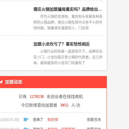
德庄火锅加盟骗局属实吗？品牌给出霸气回应
作为火锅的发源地，重庆街头有着各种各
样的火锅品牌，德庄火锅在其中占有不小的市
场份额，销量增长速度惊人，门店突
加盟小龙坎亏了？事实恰恰相反
火锅行业的热度一直居高不下，品牌也五
花八门，小龙坎是正常火锅的代表者。近几年
来，越来越多的小龙坎门店遍布了
加盟动态
已有
1270238
名创业者在线找商机
今日新增意向加盟者
3855
人/次
[2024-07-30]
深*
咨询了
鱼的错
我要咨询