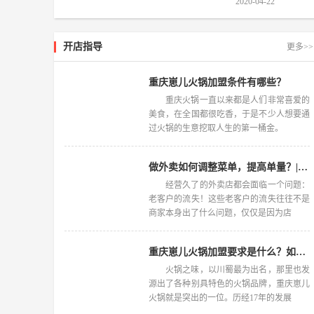
2020-04-22
开店指导
更多>>
重庆崽儿火锅加盟条件有哪些？
重庆火锅一直以来都是人们非常喜爱的
美食，在全国都很吃香，于是不少人想要通
过火锅的生意挖取人生的第一桶金。
做外卖如何调整菜单，提高单量？| 摩芽炒饭
经营久了的外卖店都会面临一个问题：
老客户的流失！这些老客户的流失往往不是
商家本身出了什么问题，仅仅是因为店
重庆崽儿火锅加盟要求是什么？如何才能加盟呢？
火锅之味，以川蜀最为出名，那里也发
源出了各种别具特色的火锅品牌，重庆崽儿
火锅就是突出的一位。历经17年的发展