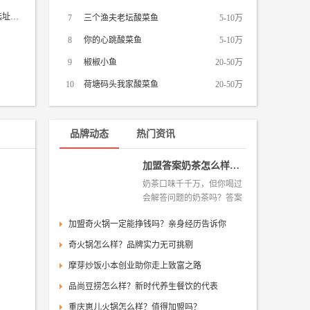
酸菜鱼配米饭适合开什么地方？最全选址攻略奉上
7
三个渔夫老坛酸菜鱼
5-10万
8
你的心跳酸菜鱼
5-10万
9
椒椒小鱼
20-50万
10
荷塘码头我家酸菜鱼
20-50万
品牌动态
热门资讯
加盟答案奶茶怎么样？靠谱吗？
奶茶口味千千万，但你喝过
会解答问题的奶茶吗？答案
奶茶
加盟奇火锅一定能挣钱吗？亲身经历告诉你
云南过桥米线
奇火锅怎么样？品牌实力无可挑剔
最高鸡密汉堡
摩芽炒饭小本创业助你走上致富之路
想知道现在开
品尚豆捞怎么样？新时代养生餐饮的代表
投资鱼你说酸
重庆崽儿火锅怎么样？值得加盟吗？