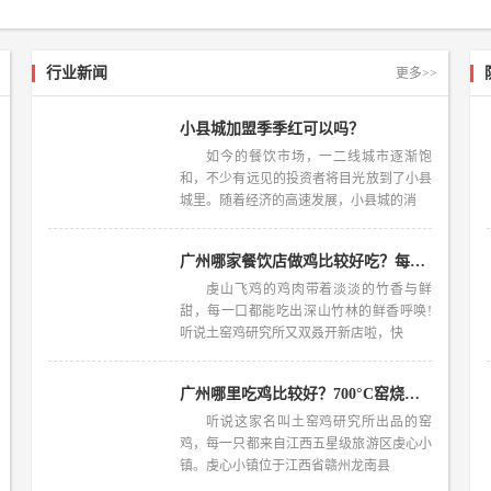
行业新闻
更多>>
小县城加盟季季红可以吗？
如今的餐饮市场，一二线城市逐渐饱
和，不少有远见的投资者将目光放到了小县
城里。随着经济的高速发展，小县城的消
广州哪家餐饮店做鸡比较好吃？每一口都能吃出深山竹林鲜香的烤鸡
虔山飞鸡的鸡肉带着淡淡的竹香与鲜
甜，每一口都能吃出深山竹林的鲜香呼唤!
听说土窑鸡研究所又双叒开新店啦，快
广州哪里吃鸡比较好？700°C窑烧竹林飞鸡你吃过吗？
听说这家名叫土窑鸡研究所出品的窑
鸡，每一只都来自江西五星级旅游区虔心小
镇。虔心小镇位于江西省赣州龙南县